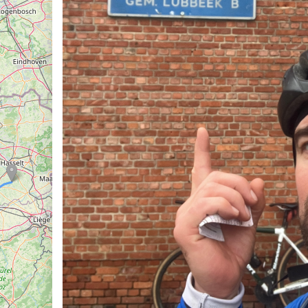
riën
 en weer
rlijk meest volmaakte tocht door België
iken
e kunst
onde van het beest
tkanaal everesten
en Seagal
iagonaal van België
 de Léglise
eer
l
enkopper
etten