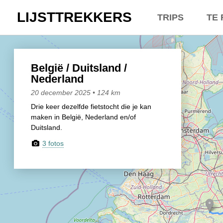
LIJSTTREKKERS
TRIPS
TE 
Kasseien
Overt
België / Duitslan
Belgi
België / Duitsland /
Nederland
Hoogtepunten
Neder
20 december 2025 • 124 km
Drie keer dezelfde fietstocht die je kan
Soeperlange toch
Een e
maken in België, Nederland en/of
Duitsland.
Afleveringen
Dhr. 
3 fotos
Bounding Boxes
Lette
Ambiance, ambia
Lette
De groetjes terug
Lette
Doelloos
Zowel