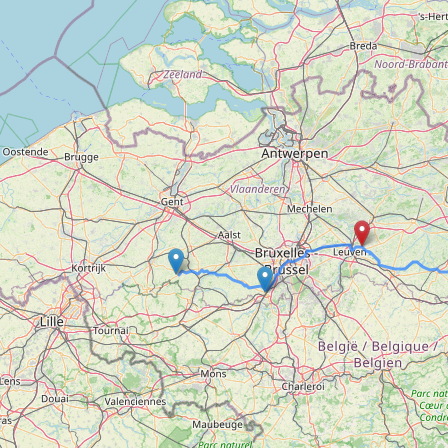
Ronde Van Fland
Heen
Dhr. Dries
Natuu
Schapentocht
15 e
Het lossen van d
De r
Kerkstraten
Alber
7 rollen van Stev
De d
Dodentocht
Rues
Redelijk slecht w
Rave
In vogelvlucht
Binn
Een Boompje Opz