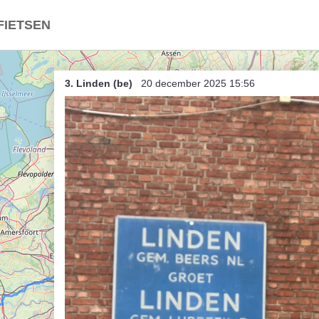
FIETSEN
roffen (onzuivere) Trap
3. Linden (be)
20 december 2025 15:56
d / Nederland
ë in Nederland
land in België
t
indje breien
Dries (bis)
rtje anders
nce, ambiance
rtje dabij (unsorted)
rtje dabij
 Herent als Herentals