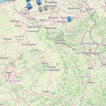
Doelloos
Ronde Van Flandriën
Dhr. Dries
Schapentocht
Het lossen van de kunst
Kerkstraten
7 rollen van Steven Seagal
Dodentocht
Redelijk slecht weer
In vogelvlucht