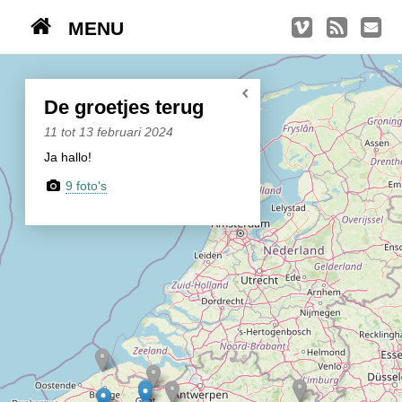
MENU
TRIPS
Kasseien
De groetjes terug
België / Duitsland / Nederland
11 tot 13 februari 2024
Ja hallo!
Hoogtepunten
9 foto's
Soeperlange tocht
Afleveringen
Bounding Boxes
Ambiance, ambiance, ambiance
De groetjes terug