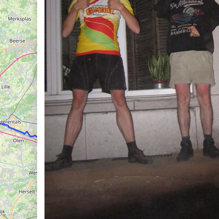
riën
 en weer
rlijk meest volmaakte tocht door België
iken
e kunst
onde van het beest
tkanaal everesten
en Seagal
iagonaal van België
 de Léglise
eer
l
enkopper
etten