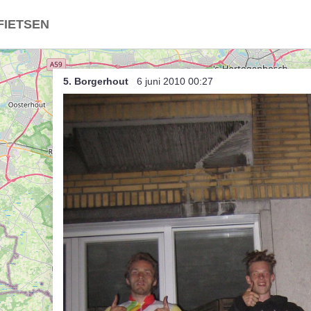
FIETSEN
roffen (onzuivere) Trap
5. Borgerhout
6 juni 2010 00:27
d / Nederland
ë in Nederland
land in België
t
indje breien
Dries (bis)
rtje anders
nce, ambiance
rtje dabij (unsorted)
rtje dabij
 Herent als Herentals