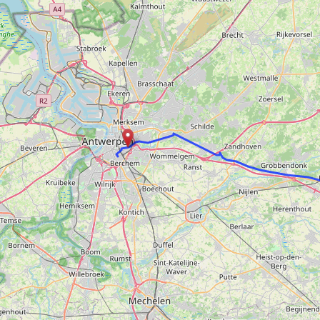
Ronde Van Fland
Heen
Dhr. Dries
Natuu
Schapentocht
15 e
Het lossen van d
De r
Kerkstraten
Alber
7 rollen van Stev
De d
Dodentocht
Rues
Redelijk slecht w
Rave
In vogelvlucht
Binn
Een Boompje Opz