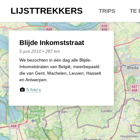
LIJSTTREKKERS
TRIPS
TE 
Kasseien
Overt
België / Duitslan
Belgi
Blijde Inkomststraat
5 juni 2010 • 287 km
Hoogtepunten
Neder
We bezochten in één dag alle Blijde-
Inkomststraten van België, meerbepaald
Soeperlange toch
Een e
die van Gent, Machelen, Leuven, Hasselt
en Antwerpen.
Afleveringen
Dhr. 
5 foto's
Bounding Boxes
Lette
Ambiance, ambia
Lette
De groetjes terug
Lette
Doelloos
Zowel