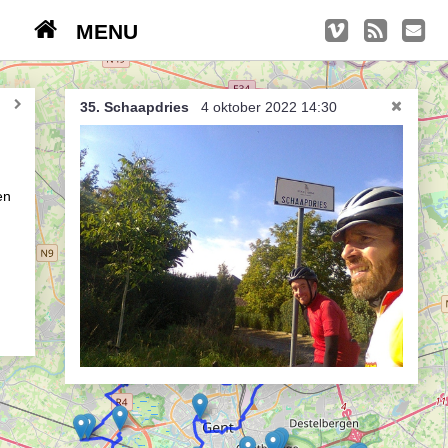
MENU
TRIPS
Kasseien
35. Schaapdries
4 oktober 2022 14:30
België / Duitsland / Nederland
Hoogtepunten
en
Soeperlange tocht
Afleveringen
Bounding Boxes
Ambiance, ambiance, ambiance
De groetjes terug