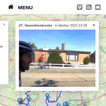
MENU
TRIPS
Kasseien
27. Varendrieskouter
4 oktober 2022 13:28
België / Duitsland / Nederland
Hoogtepunten
en
Soeperlange tocht
Afleveringen
Bounding Boxes
Ambiance, ambiance, ambiance
De groetjes terug