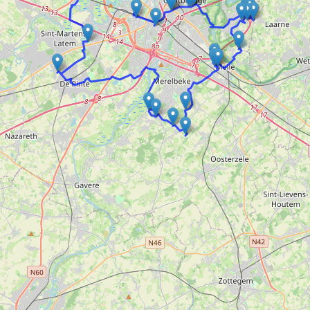
Doelloos
Ronde Van Flandriën
Dhr. Dries
Schapentocht
Het lossen van de kunst
Kerkstraten
7 rollen van Steven Seagal
Dodentocht
Redelijk slecht weer
In vogelvlucht