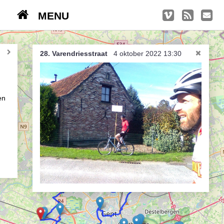
MENU
TRIPS
Kasseien
28. Varendriesstraat
4 oktober 2022 13:30
België / Duitsland / Nederland
Hoogtepunten
en
Soeperlange tocht
Afleveringen
Bounding Boxes
Ambiance, ambiance, ambiance
De groetjes terug