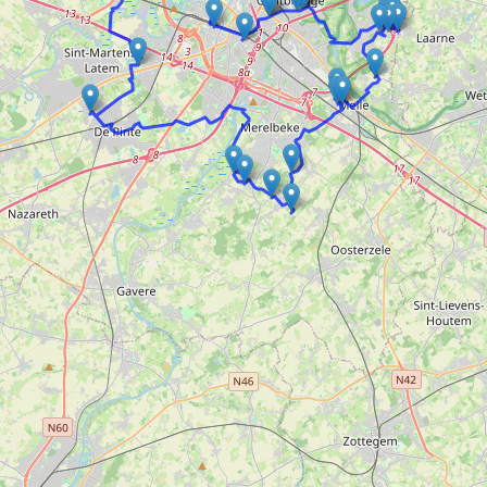
Doelloos
Ronde Van Flandriën
Dhr. Dries
Schapentocht
Het lossen van de kunst
Kerkstraten
7 rollen van Steven Seagal
Dodentocht
Redelijk slecht weer
In vogelvlucht