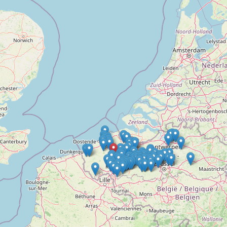
Doelloos
Ronde Van Flandriën
Dhr. Dries
Schapentocht
Het lossen van de kunst
Kerkstraten
7 rollen van Steven Seagal
Dodentocht
Redelijk slecht weer
In vogelvlucht