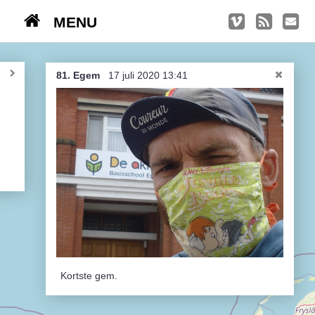
MENU
TRIPS
Kasseien
81. Egem
17 juli 2020 13:41
België / Duitsland / Nederland
Hoogtepunten
Soeperlange tocht
Afleveringen
Bounding Boxes
Ambiance, ambiance, ambiance
Kortste gem.
De groetjes terug