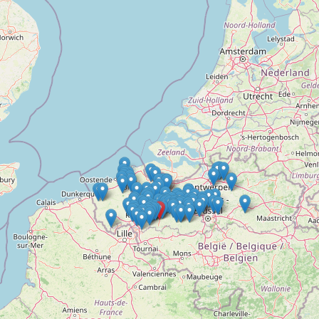
Doelloos
Ronde Van Flandriën
Dhr. Dries
Schapentocht
Het lossen van de kunst
Kerkstraten
7 rollen van Steven Seagal
Dodentocht
Redelijk slecht weer
In vogelvlucht