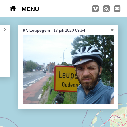
MENU
TRIPS
Kasseien
67. Leupegem
17 juli 2020 09:54
België / Duitsland / Nederland
Hoogtepunten
Soeperlange tocht
Afleveringen
Bounding Boxes
Ambiance, ambiance, ambiance
De groetjes terug