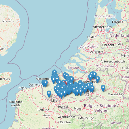
Doelloos
Ronde Van Flandriën
Dhr. Dries
Schapentocht
Het lossen van de kunst
Kerkstraten
7 rollen van Steven Seagal
Dodentocht
Redelijk slecht weer
In vogelvlucht