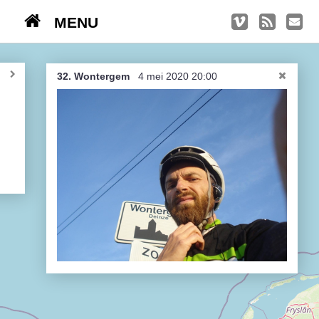
MENU
TRIPS
Kasseien
32. Wontergem
4 mei 2020 20:00
België / Duitsland / Nederland
Hoogtepunten
Soeperlange tocht
Afleveringen
Bounding Boxes
Ambiance, ambiance, ambiance
De groetjes terug