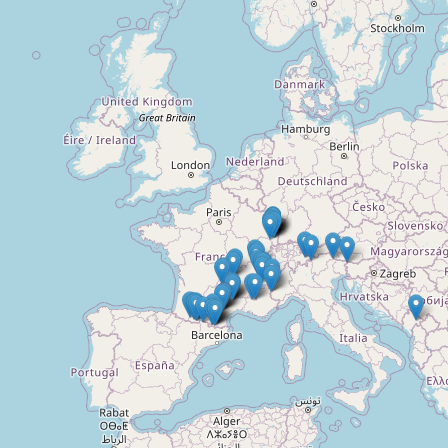
Doelloos
Ronde Van Flandriën
Dhr. Dries
Schapentocht
Het lossen van de kunst
Kerkstraten
7 rollen van Steven Seagal
Dodentocht
Redelijk slecht weer
In vogelvlucht