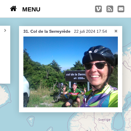
MENU
TRIPS
Kasseien
31. Col de la Serreyrède
22 juli 2024 17:54
België / Duitsland / Nederland
Hoogtepunten
Soeperlange tocht
Afleveringen
Bounding Boxes
Ambiance, ambiance, ambiance
De groetjes terug