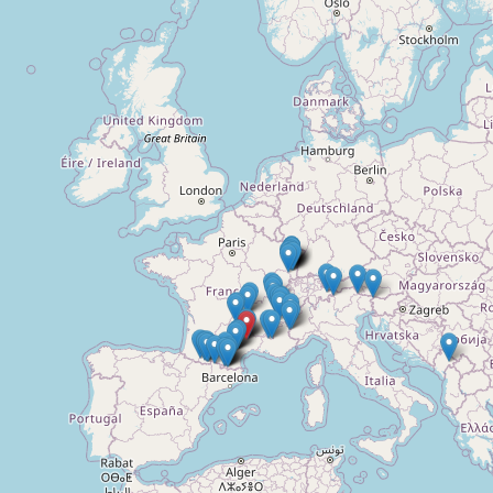
Doelloos
Ronde Van Flandriën
Dhr. Dries
Schapentocht
Het lossen van de kunst
Kerkstraten
7 rollen van Steven Seagal
Dodentocht
Redelijk slecht weer
In vogelvlucht