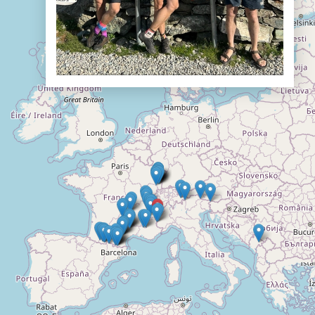
Doelloos
Ronde Van Flandriën
Dhr. Dries
Schapentocht
Het lossen van de kunst
Kerkstraten
7 rollen van Steven Seagal
Dodentocht
Redelijk slecht weer
In vogelvlucht