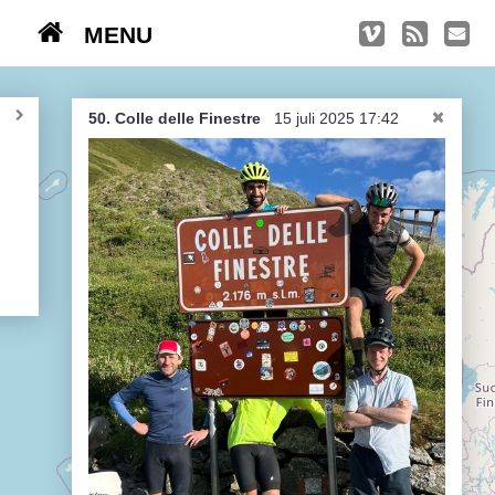
MENU
TRIPS
Kasseien
50. Colle delle Finestre
15 juli 2025 17:42
België / Duitsland / Nederland
Hoogtepunten
Soeperlange tocht
Afleveringen
Bounding Boxes
Ambiance, ambiance, ambiance
De groetjes terug