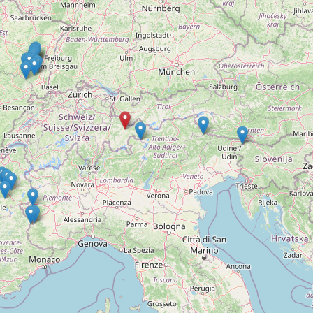
Ronde Van Fland
Heen
Dhr. Dries
Natuu
Schapentocht
15 e
Het lossen van d
De r
Kerkstraten
Alber
7 rollen van Stev
De d
Dodentocht
Rues
Redelijk slecht w
Rave
In vogelvlucht
Binn
Een Boompje Opz