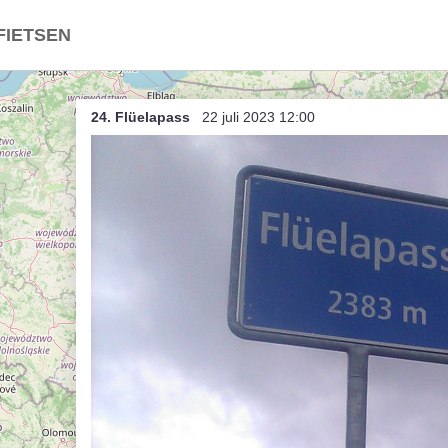
FIETSEN
roffen (onzuivere) Trap
24. Flüelapass
22 juli 2023 12:00
d / Nederland
ë in Nederland
land in België
t
indje breien
Dries (bis)
rtje anders
nce, ambiance
rtje dabij (unsorted)
rtje dabij
 Herent als Herentals