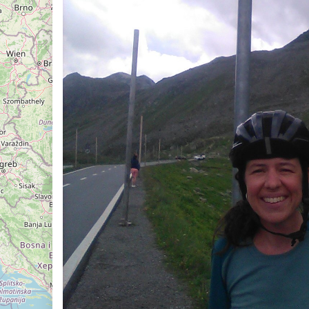
riën
 en weer
rlijk meest volmaakte tocht door België
iken
e kunst
onde van het beest
tkanaal everesten
en Seagal
iagonaal van België
 de Léglise
eer
l
enkopper
etten