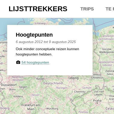
LIJSTTREKKERS
TRIPS
TE 
Kasseien
Overt
België / Duitslan
Belgi
Hoogtepunten
6 augustus 2012 tot 9 augustus 2025
Hoogtepunten
Neder
Ook minder conceptuele reizen kunnen
hoogtepunten hebben.
Soeperlange toch
Een e
54 hoogtepunten
Afleveringen
Dhr. 
Bounding Boxes
Lette
Ambiance, ambia
Lette
De groetjes terug
Lette
Doelloos
Zowel