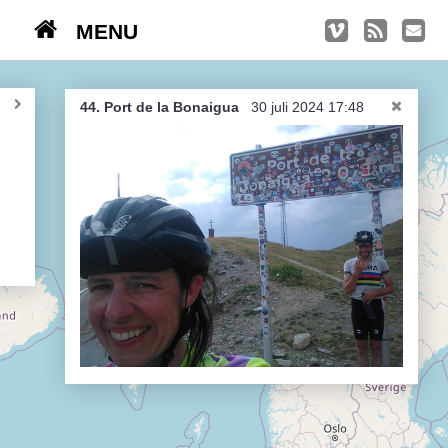
MENU
TRIPS
Kasseien
44. Port de la Bonaigua
30 juli 2024 17:48
België / Duitsland / Nederland
Hoogtepunten
Soeperlange tocht
Afleveringen
Bounding Boxes
Ambiance, ambiance, ambiance
De groetjes terug