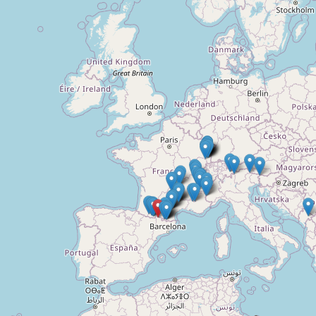
Doelloos
Ronde Van Flandriën
Dhr. Dries
Schapentocht
Het lossen van de kunst
Kerkstraten
7 rollen van Steven Seagal
Dodentocht
Redelijk slecht weer
In vogelvlucht