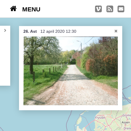
MENU
TRIPS
Kasseien
26. Ast
12 april 2020 12:30
België / Duitsland / Nederland
Hoogtepunten
Soeperlange tocht
Afleveringen
Bounding Boxes
Ambiance, ambiance, ambiance
De groetjes terug