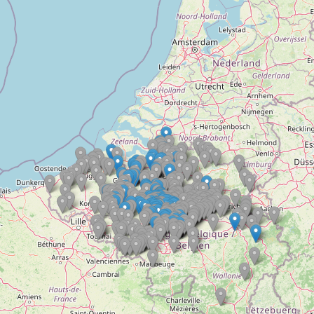
Doelloos
Ronde Van Flandriën
Dhr. Dries
Schapentocht
Het lossen van de kunst
Kerkstraten
7 rollen van Steven Seagal
Dodentocht
Redelijk slecht weer
In vogelvlucht