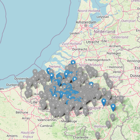
Doelloos
Ronde Van Flandriën
Dhr. Dries
Schapentocht
Het lossen van de kunst
Kerkstraten
7 rollen van Steven Seagal
Dodentocht
Redelijk slecht weer
In vogelvlucht