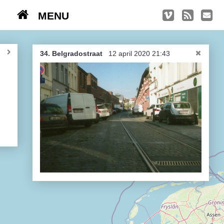
MENU
TRIPS
Kasseien
34. Belgradostraat
12 april 2020 21:43
België / Duitsland / Nederland
Hoogtepunten
Soeperlange tocht
Afleveringen
Bounding Boxes
Ambiance, ambiance, ambiance
De groetjes terug