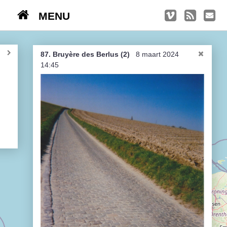
MENU
TRIPS
Kasseien
87. Bruyère des Berlus (2)
8 maart 2024
14:45
België / Duitsland / Nederland
Hoogtepunten
Soeperlange tocht
Afleveringen
Bounding Boxes
Ambiance, ambiance, ambiance
De groetjes terug