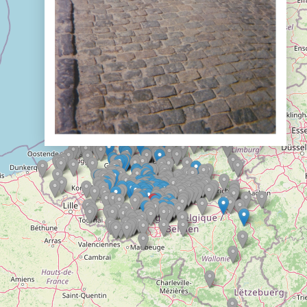
Doelloos
Ronde Van Flandriën
Dhr. Dries
Schapentocht
Het lossen van de kunst
Kerkstraten
7 rollen van Steven Seagal
Dodentocht
Redelijk slecht weer
In vogelvlucht