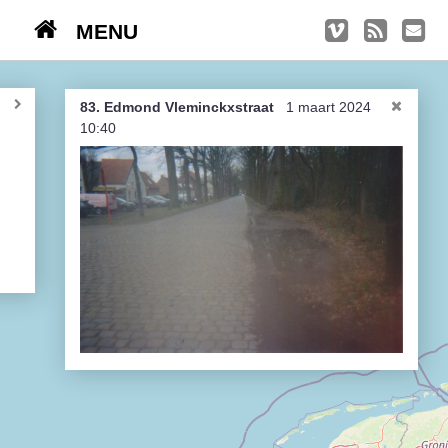
MENU
TRIPS
Kasseien
83. Edmond Vleminckxstraat
1 maart 2024
10:40
België / Duitsland / Nederland
Hoogtepunten
Soeperlange tocht
Afleveringen
Bounding Boxes
Ambiance, ambiance, ambiance
De groetjes terug