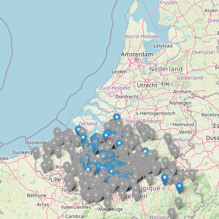
Doelloos
Ronde Van Flandriën
Dhr. Dries
Schapentocht
Het lossen van de kunst
Kerkstraten
7 rollen van Steven Seagal
Dodentocht
Redelijk slecht weer
In vogelvlucht