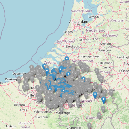
Doelloos
Ronde Van Flandriën
Dhr. Dries
Schapentocht
Het lossen van de kunst
Kerkstraten
7 rollen van Steven Seagal
Dodentocht
Redelijk slecht weer
In vogelvlucht