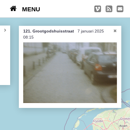
MENU
TRIPS
Kasseien
121. Grootgodshuisstraat
7 januari 2025
08:15
België / Duitsland / Nederland
Hoogtepunten
Soeperlange tocht
Afleveringen
Bounding Boxes
Ambiance, ambiance, ambiance
De groetjes terug