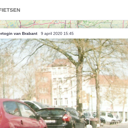
FIETSEN
roffen (onzuivere) Trap
ertogin van Brabant
9 april 2020 15:45
d / Nederland
ë in Nederland
land in België
t
indje breien
Dries (bis)
rtje anders
nce, ambiance
rtje dabij (unsorted)
rtje dabij
 Herent als Herentals