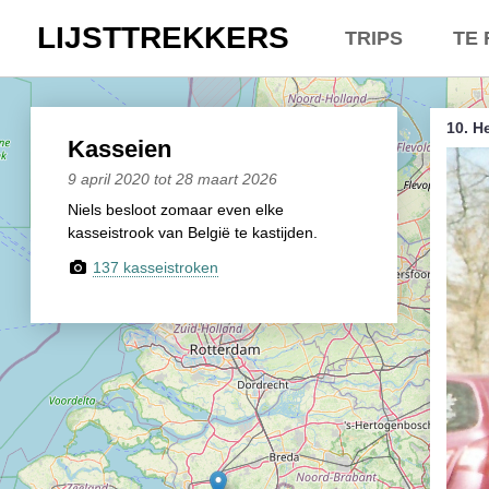
LIJSTTREKKERS
TRIPS
TE 
Kasseien
Overt
10. H
België / Duitslan
Belgi
Kasseien
9 april 2020 tot 28 maart 2026
Hoogtepunten
Neder
Niels besloot zomaar even elke
kasseistrook van België te kastijden.
Soeperlange toch
Een e
137 kasseistroken
Afleveringen
Dhr. 
Bounding Boxes
Lette
Ambiance, ambia
Lette
De groetjes terug
Lette
Doelloos
Zowel