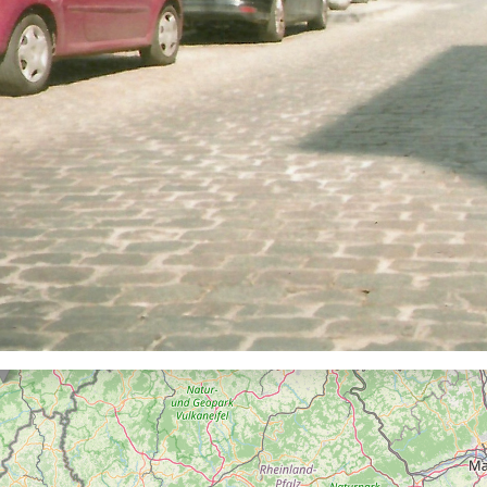
riën
 en weer
rlijk meest volmaakte tocht door België
iken
e kunst
onde van het beest
tkanaal everesten
en Seagal
iagonaal van België
 de Léglise
eer
l
enkopper
etten