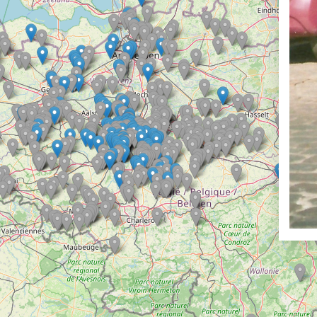
Ronde Van Fland
Heen
Dhr. Dries
Natuu
Schapentocht
15 e
Het lossen van d
De r
Kerkstraten
Alber
7 rollen van Stev
De d
Dodentocht
Rues
Redelijk slecht w
Rave
In vogelvlucht
Binn
Een Boompje Opz