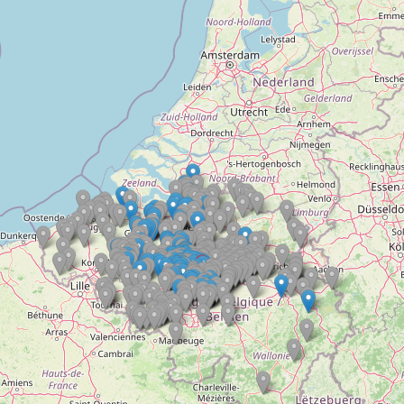
Doelloos
Ronde Van Flandriën
Dhr. Dries
Schapentocht
Het lossen van de kunst
Kerkstraten
7 rollen van Steven Seagal
Dodentocht
Redelijk slecht weer
In vogelvlucht