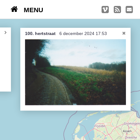
MENU
TRIPS
Kasseien
100. hertstraat
6 december 2024 17:53
België / Duitsland / Nederland
Hoogtepunten
Soeperlange tocht
Afleveringen
Bounding Boxes
Ambiance, ambiance, ambiance
De groetjes terug