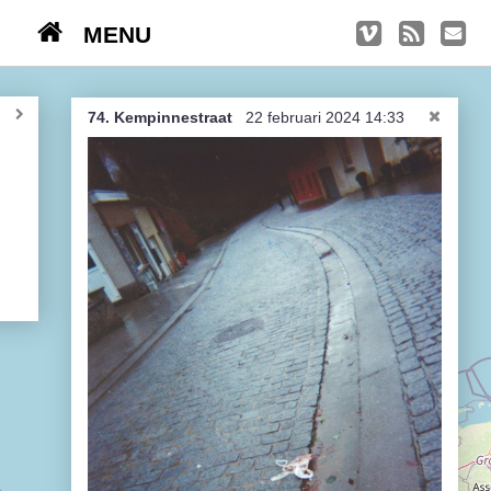
MENU
TRIPS
Kasseien
74. Kempinnestraat
22 februari 2024 14:33
België / Duitsland / Nederland
Hoogtepunten
Soeperlange tocht
Afleveringen
Bounding Boxes
Ambiance, ambiance, ambiance
De groetjes terug