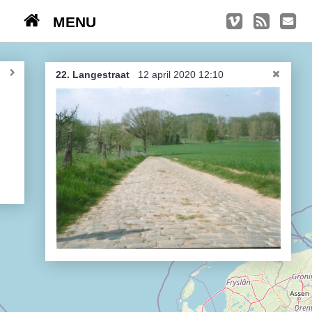
MENU
TRIPS
Kasseien
22. Langestraat
12 april 2020 12:10
België / Duitsland / Nederland
Hoogtepunten
Soeperlange tocht
Afleveringen
Bounding Boxes
Ambiance, ambiance, ambiance
De groetjes terug