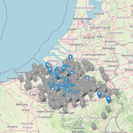
Doelloos
Ronde Van Flandriën
Dhr. Dries
Schapentocht
Het lossen van de kunst
Kerkstraten
7 rollen van Steven Seagal
Dodentocht
Redelijk slecht weer
In vogelvlucht