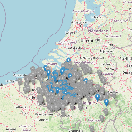
Doelloos
Ronde Van Flandriën
Dhr. Dries
Schapentocht
Het lossen van de kunst
Kerkstraten
7 rollen van Steven Seagal
Dodentocht
Redelijk slecht weer
In vogelvlucht