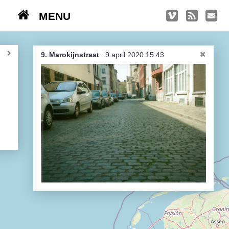
MENU
TRIPS
Kasseien
9. Marokijnstraat
9 april 2020 15:43
België / Duitsland / Nederland
Hoogtepunten
Soeperlange tocht
Afleveringen
Bounding Boxes
Ambiance, ambiance, ambiance
De groetjes terug