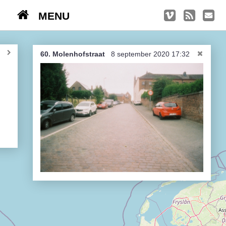
MENU
TRIPS
Kasseien
60. Molenhofstraat
8 september 2020 17:32
België / Duitsland / Nederland
Hoogtepunten
Soeperlange tocht
Afleveringen
Bounding Boxes
Ambiance, ambiance, ambiance
De groetjes terug