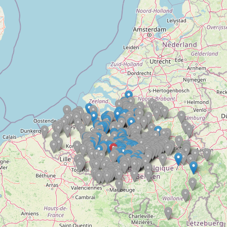
Doelloos
Ronde Van Flandriën
Dhr. Dries
Schapentocht
Het lossen van de kunst
Kerkstraten
7 rollen van Steven Seagal
Dodentocht
Redelijk slecht weer
In vogelvlucht