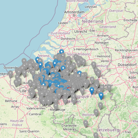
Doelloos
Ronde Van Flandriën
Dhr. Dries
Schapentocht
Het lossen van de kunst
Kerkstraten
7 rollen van Steven Seagal
Dodentocht
Redelijk slecht weer
In vogelvlucht