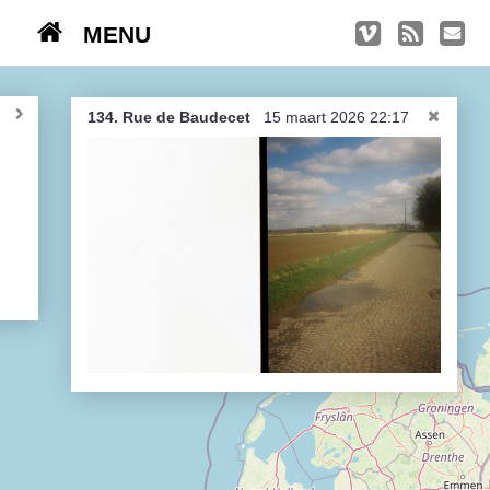
MENU
TRIPS
Kasseien
134. Rue de Baudecet
15 maart 2026 22:17
België / Duitsland / Nederland
Hoogtepunten
Soeperlange tocht
Afleveringen
Bounding Boxes
Ambiance, ambiance, ambiance
De groetjes terug