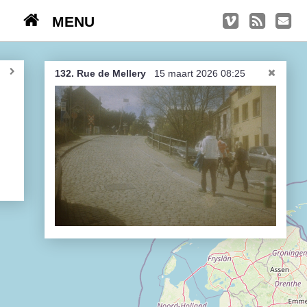
MENU
TRIPS
Kasseien
132. Rue de Mellery
15 maart 2026 08:25
België / Duitsland / Nederland
Hoogtepunten
Soeperlange tocht
Afleveringen
Bounding Boxes
Ambiance, ambiance, ambiance
De groetjes terug