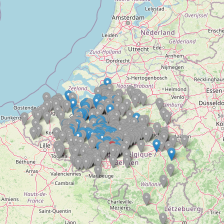
Doelloos
Ronde Van Flandriën
Dhr. Dries
Schapentocht
Het lossen van de kunst
Kerkstraten
7 rollen van Steven Seagal
Dodentocht
Redelijk slecht weer
In vogelvlucht