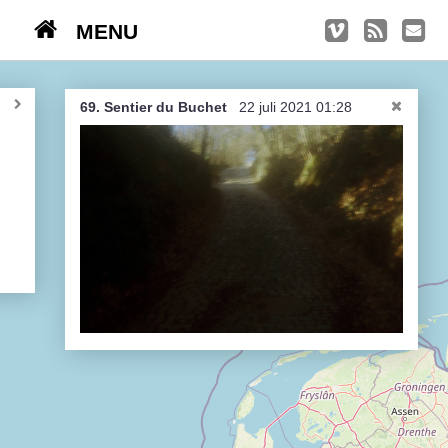
MENU
TRIPS
Kasseien
69. Sentier du Buchet
22 juli 2021 01:28
België / Duitsland / Nederland
Hoogtepunten
Soeperlange tocht
Afleveringen
Bounding Boxes
Ambiance, ambiance, ambiance
De groetjes terug