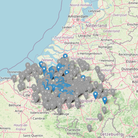
Doelloos
Ronde Van Flandriën
Dhr. Dries
Schapentocht
Het lossen van de kunst
Kerkstraten
7 rollen van Steven Seagal
Dodentocht
Redelijk slecht weer
In vogelvlucht