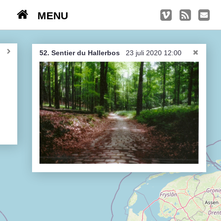
MENU
TRIPS
Kasseien
52. Sentier du Hallerbos
23 juli 2020 12:00
België / Duitsland / Nederland
Hoogtepunten
Soeperlange tocht
Afleveringen
Bounding Boxes
Ambiance, ambiance, ambiance
De groetjes terug