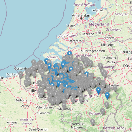
Doelloos
Ronde Van Flandriën
Dhr. Dries
Schapentocht
Het lossen van de kunst
Kerkstraten
7 rollen van Steven Seagal
Dodentocht
Redelijk slecht weer
In vogelvlucht