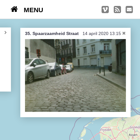
MENU
TRIPS
Kasseien
35. Spaarzaamheid Straat
14 april 2020 13:15
België / Duitsland / Nederland
Hoogtepunten
Soeperlange tocht
Afleveringen
Bounding Boxes
Ambiance, ambiance, ambiance
De groetjes terug