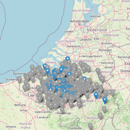
Doelloos
Ronde Van Flandriën
Dhr. Dries
Schapentocht
Het lossen van de kunst
Kerkstraten
7 rollen van Steven Seagal
Dodentocht
Redelijk slecht weer
In vogelvlucht