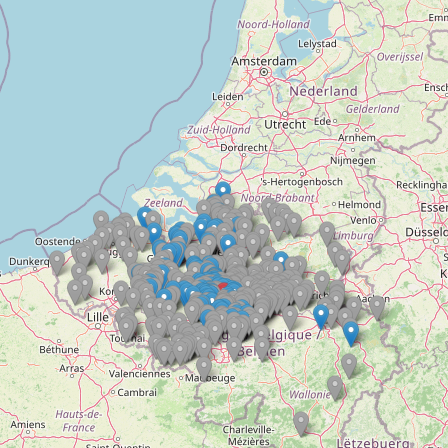
Doelloos
Ronde Van Flandriën
Dhr. Dries
Schapentocht
Het lossen van de kunst
Kerkstraten
7 rollen van Steven Seagal
Dodentocht
Redelijk slecht weer
In vogelvlucht