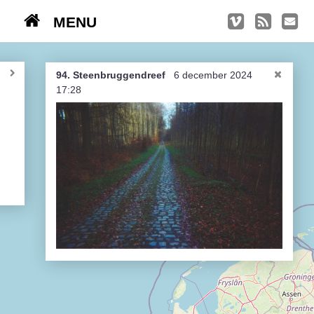
MENU
TRIPS
Kasseien
94. Steenbruggendreef
6 december 2024
17:28
België / Duitsland / Nederland
Hoogtepunten
Soeperlange tocht
Afleveringen
Bounding Boxes
Ambiance, ambiance, ambiance
De groetjes terug