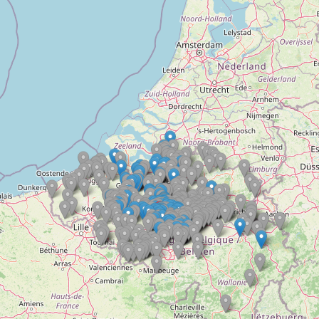
Doelloos
Ronde Van Flandriën
Dhr. Dries
Schapentocht
Het lossen van de kunst
Kerkstraten
7 rollen van Steven Seagal
Dodentocht
Redelijk slecht weer
In vogelvlucht