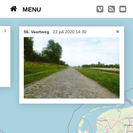
MENU
TRIPS
Kasseien
56. Vaartweg
23 juli 2020 14:30
België / Duitsland / Nederland
Hoogtepunten
Soeperlange tocht
Afleveringen
Bounding Boxes
Ambiance, ambiance, ambiance
De groetjes terug