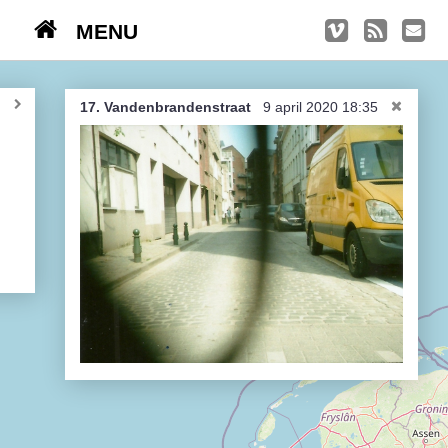
MENU
TRIPS
Kasseien
17. Vandenbrandenstraat
9 april 2020 18:35
België / Duitsland / Nederland
Hoogtepunten
Soeperlange tocht
Afleveringen
Bounding Boxes
Ambiance, ambiance, ambiance
De groetjes terug