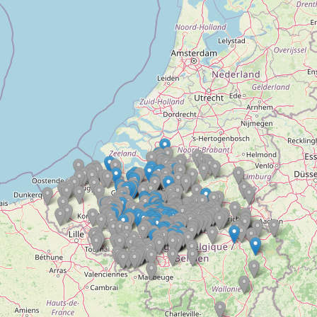
Doelloos
Ronde Van Flandriën
Dhr. Dries
Schapentocht
Het lossen van de kunst
Kerkstraten
7 rollen van Steven Seagal
Dodentocht
Redelijk slecht weer
In vogelvlucht