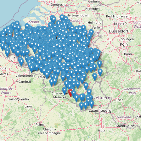
Doelloos
Ronde Van Flandriën
Dhr. Dries
Schapentocht
Het lossen van de kunst
Kerkstraten
7 rollen van Steven Seagal
Dodentocht
Redelijk slecht weer
In vogelvlucht