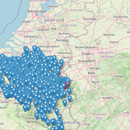
Doelloos
Ronde Van Flandriën
Dhr. Dries
Schapentocht
Het lossen van de kunst
Kerkstraten
7 rollen van Steven Seagal
Dodentocht
Redelijk slecht weer
In vogelvlucht