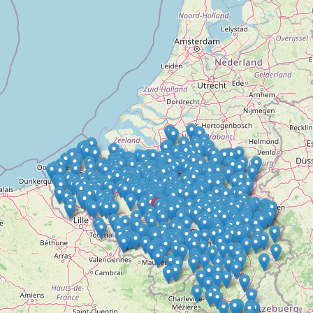
Doelloos
Ronde Van Flandriën
Dhr. Dries
Schapentocht
Het lossen van de kunst
Kerkstraten
7 rollen van Steven Seagal
Dodentocht
Redelijk slecht weer
In vogelvlucht