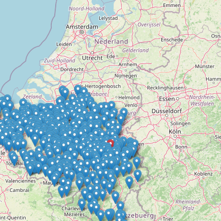
Doelloos
Ronde Van Flandriën
Dhr. Dries
Schapentocht
Het lossen van de kunst
Kerkstraten
7 rollen van Steven Seagal
Dodentocht
Redelijk slecht weer
In vogelvlucht