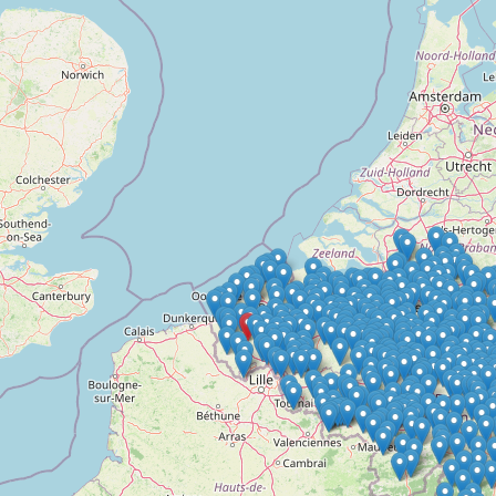
Doelloos
Ronde Van Flandriën
Dhr. Dries
Schapentocht
Het lossen van de kunst
Kerkstraten
7 rollen van Steven Seagal
Dodentocht
Redelijk slecht weer
In vogelvlucht