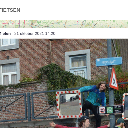
FIETSEN
roffen (onzuivere) Trap
Mielen
31 oktober 2021 14:20
d / Nederland
ë in Nederland
land in België
t
indje breien
Dries (bis)
rtje anders
nce, ambiance
rtje dabij (unsorted)
rtje dabij
 Herent als Herentals