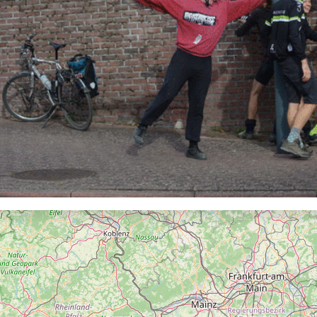
riën
 en weer
rlijk meest volmaakte tocht door België
iken
e kunst
onde van het beest
tkanaal everesten
en Seagal
iagonaal van België
 de Léglise
eer
l
enkopper
etten