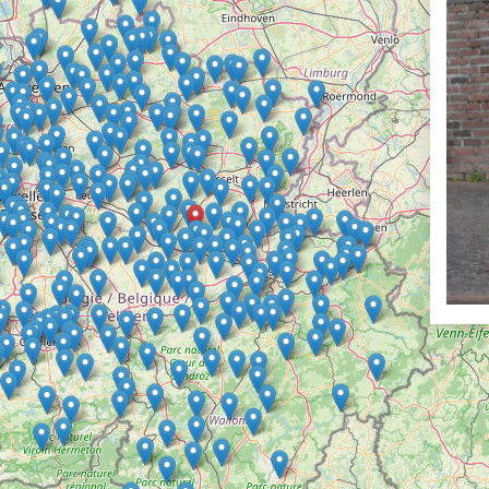
Ronde Van Fland
Heen
Dhr. Dries
Natuu
Schapentocht
15 e
Het lossen van d
De r
Kerkstraten
Alber
7 rollen van Stev
De d
Dodentocht
Rues
Redelijk slecht w
Rave
In vogelvlucht
Binn
Een Boompje Opz