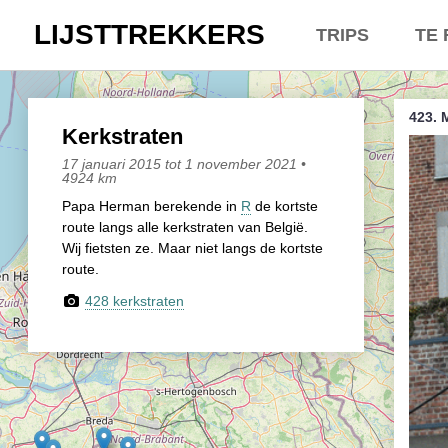
LIJSTTREKKERS
TRIPS
TE 
Kasseien
Overt
423. 
België / Duitslan
Belgi
Kerkstraten
17 januari 2015 tot 1 november 2021 •
Hoogtepunten
Neder
4924 km
Papa Herman berekende in
R
de kortste
Soeperlange toch
Een e
route langs alle kerkstraten van België.
Wij fietsten ze. Maar niet langs de kortste
Afleveringen
Dhr. 
route.
428 kerkstraten
Bounding Boxes
Lette
Ambiance, ambia
Lette
De groetjes terug
Lette
Doelloos
Zowel