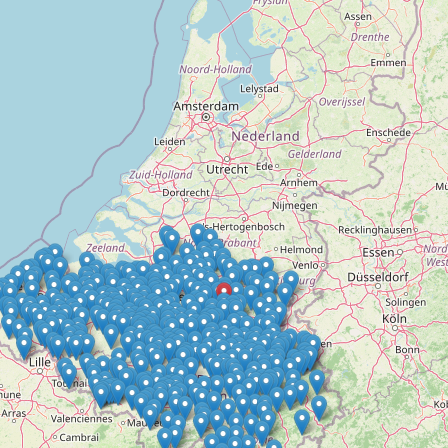
Doelloos
Ronde Van Flandriën
Dhr. Dries
Schapentocht
Het lossen van de kunst
Kerkstraten
7 rollen van Steven Seagal
Dodentocht
Redelijk slecht weer
In vogelvlucht