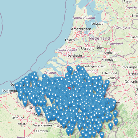
Doelloos
Ronde Van Flandriën
Dhr. Dries
Schapentocht
Het lossen van de kunst
Kerkstraten
7 rollen van Steven Seagal
Dodentocht
Redelijk slecht weer
In vogelvlucht