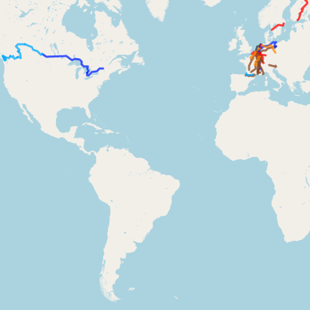
Doelloos
Ronde Van Flandriën
Dhr. Dries
Schapentocht
Het lossen van de kunst
Kerkstraten
7 rollen van Steven Seagal
Dodentocht
Redelijk slecht weer
In vogelvlucht