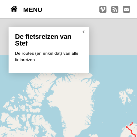
MENU
TRIPS
Kasseien
De fietsreizen van
Stef
België / Duitsland / Nederland
De routes (en enkel dat) van alle
Hoogtepunten
fietsreizen.
Soeperlange tocht
Afleveringen
Bounding Boxes
Ambiance, ambiance, ambiance
De groetjes terug