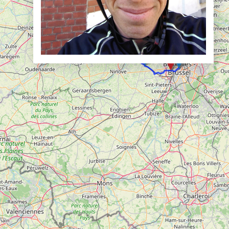
Doelloos
Ronde Van Flandriën
Dhr. Dries
Schapentocht
Het lossen van de kunst
Kerkstraten
7 rollen van Steven Seagal
Dodentocht
Redelijk slecht weer
In vogelvlucht