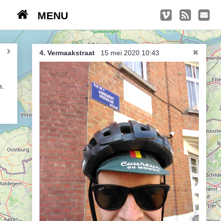
MENU
TRIPS
Kasseien
4. Vermaakstraat
15 mei 2020 10:43
België / Duitsland / Nederland
n.
Hoogtepunten
Soeperlange tocht
Afleveringen
Bounding Boxes
Ambiance, ambiance, ambiance
De groetjes terug