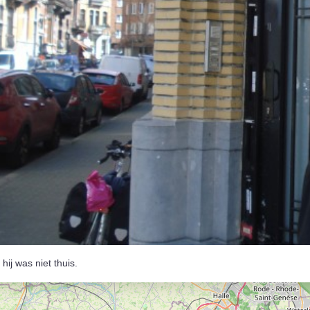
riën
 en weer
rlijk meest volmaakte tocht door België
iken
e kunst
onde van het beest
tkanaal everesten
en Seagal
iagonaal van België
 de Léglise
eer
l
hij was niet thuis.
enkopper
etten