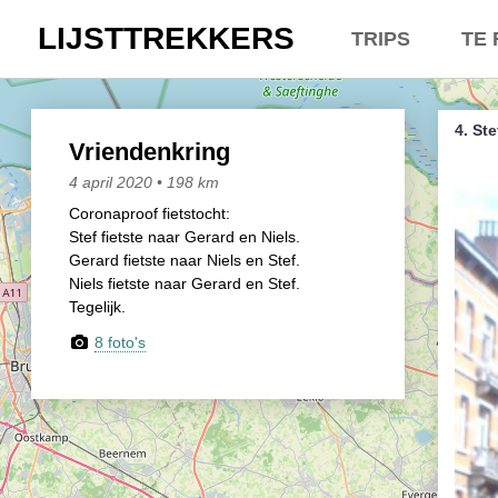
LIJSTTREKKERS
TRIPS
TE 
Kasseien
Overt
4. Ste
België / Duitslan
Belgi
Vriendenkring
4 april 2020 • 198 km
Hoogtepunten
Neder
Coronaproof fietstocht:
Stef fietste naar Gerard en Niels.
Soeperlange toch
Een e
Gerard fietste naar Niels en Stef.
Niels fietste naar Gerard en Stef.
Afleveringen
Dhr. 
Tegelijk.
Bounding Boxes
Lette
8 foto's
Ambiance, ambia
Lette
De groetjes terug
Lette
Doelloos
Zowel