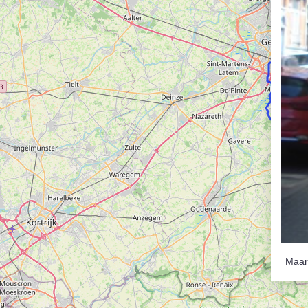
Ronde Van Fland
Heen
Dhr. Dries
Natuu
Schapentocht
15 e
Het lossen van d
De r
Kerkstraten
Alber
7 rollen van Stev
De d
Dodentocht
Rues
Redelijk slecht w
Rave
Maar 
In vogelvlucht
Binn
Een Boompje Opz