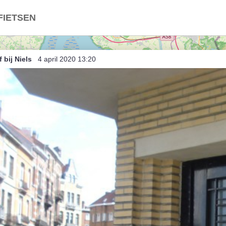
FIETSEN
roffen (onzuivere) Trap
f bij Niels
4 april 2020 13:20
d / Nederland
ë in Nederland
land in België
t
indje breien
Dries (bis)
rtje anders
nce, ambiance
rtje dabij (unsorted)
rtje dabij
 Herent als Herentals